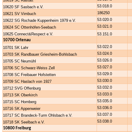
10619 SC Rastatt
53.018.0
10620 SF Sasbach e.V.
186250
10621 SV Vimbuch
53.020.0
10622 SG Rochade Kuppenheim 1979 e.V.
53.021.0
10624 SC Ottenhöfen-Seebach
10625 Connect&Respect e.V.
53.151.0
10700 Ortenau
53.022.0
10701 SK Lahr
53.024.0
10703 SK Randbauer Griesheim-Bohlsbach
53.026.0
10705 SC Neumühl
53.027.0
10706 SC Schwarz-Weiss Zell
53.029.0
10708 SC Freibauer Hofstetten
53.030.0
10709 SC Haslach von 1927
53.032.0
10712 SVG Offenburg
53.033.0
10713 SK Oberkirch
53.035.0
10715 SC Hornberg
53.036.0
10716 SK Appenweier
53.037.0
10717 SC Brandeck-Turm Ohlsbach e.V.
53.038.0
10718 SK Seelbach e.V.
10800 Freiburg