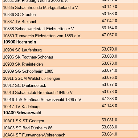
10832 SK Freiburg-Wiehre 2000 e.V.
53.149.0
10835 Schachfreunde Markgräflerland e.V.
53.153.0
10836 SC Staufen
47.042.0
10837 TV Breisach
53.154.0
10838 Schachwerkstatt Eichstetten e.V.
47.067.0
10839 Turnverein Eichstetten von 1889 e.V.
10900 Hochrhein
53.070.0
10904 SC Laufenburg
53.060.0
10906 SK Todtnau-Schönau
53.073.0
10908 SK Rheinfelden
53.074.0
10909 SG Schopfheim 1885
53.076.0
10911 SGEM Waldshut-Tiengen
53.077.0
10912 SC Dreiländereck
53.078.0
10913 Schachclub Brombach 1949 e.V.
47.283.0
10916 TuS Schönau-Schwarzwald 1896 e.V.
47.148.0
10917 TV Kadelburg
10A00 Schwarzwald
53.081.0
10A01 SK ST Georgen
53.083.0
10A03 SC Bad Dürrheim 86
53.084.0
10A04 SF Furtwangen-Vöhrenbach