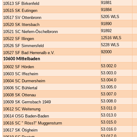
91881
10513 SF Birkenfeld
91884
10515 SK Eutingen
5205 WLS
10517 SV Ottenbronn
91890
10520 SK Ittersbach
91892
10521 SC Niefern-Öschelbronn
12516 WLS
10522 SF Illingen
5228 WLS
10526 SF Simmersfeld
92000
10527 SF Bad Herrenalb e.V.
10600 Mittelbaden
53.002.0
10602 SF Hörden
53.003.0
10603 SC Iffezheim
53.004.0
10604 SC Durmersheim
53.005.0
10606 SC Bühlertal
53.007.0
10608 SK Ottenau
53.008.0
10609 SK Gernsbach 1949
53.011.0
10612 SC Weitenung
53.013.0
10614 OSG Baden-Baden
53.015.0
10616 SC " Röss'l" Muggensturm
53.016.0
10617 SK Ötigheim
53.017.0