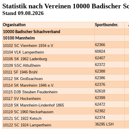
Statistik nach Vereinen 10000 Badischer 
Stand 09.08.2026
Organisation
Sportbundnr.
10000 Badischer Schachverband
10100 Mannheim
62366
10102 SC Viernheim 1934 e.V.
60924
10104 VLK Lampertheim
62407
10106 SK 1962 Ladenburg
62372
10109 SSC Altlußheim
62388
10111 SF 1946 Brühl
62386
10112 SK Großsachsen
62376
10114 SK Mannheim 1946 e.V.
62618
10115 DJB Steuben Feudenheim
62399
10117 SV Hockenheim
62472
10118 SK Mannheim-Lindenhof 1865
62382
10119 SC 1960 Neckarhausen
62374
10121 SC 1922 Ketsch
36295 LSH
10122 SC 1924 Lampertheim