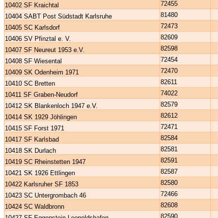
72455
10402 SF Kraichtal
81480
10404 SABT Post Südstadt Karlsruhe
72473
10405 SC Karlsdorf
82609
10406 SV Pfinztal e. V.
82598
10407 SF Neureut 1953 e.V.
72454
10408 SF Wiesental
72470
10409 SK Odenheim 1971
82611
10410 SC Bretten
74022
10411 SF Graben-Neudorf
82579
10412 SK Blankenloch 1947 e.V.
82612
10414 SK 1929 Jöhlingen
72471
10415 SF Forst 1971
82584
10417 SF Karlsbad
82581
10418 SK Durlach
82591
10419 SC Rheinstetten 1947
82587
10421 SK 1926 Ettlingen
82580
10422 Karlsruher SF 1853
72466
10423 SC Untergrombach 46
82608
10424 SC Waldbronn
82590
10427 SF Eggenstein-Leopoldshafen