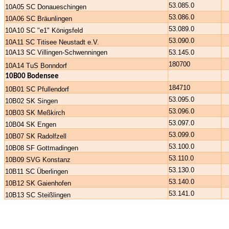
53.085.0
10A05 SC Donaueschingen
53.086.0
10A06 SC Bräunlingen
53.089.0
10A10 SC "e1" Königsfeld
53.090.0
10A11 SC Titisee Neustadt e.V.
10A13 SC Villingen-Schwenningen
53.145.0
180700
10A14 TuS Bonndorf
10B00 Bodensee
184710
10B01 SC Pfullendorf
53.095.0
10B02 SK Singen
53.096.0
10B03 SK Meßkirch
53.097.0
10B04 SK Engen
53.099.0
10B07 SK Radolfzell
53.100.0
10B08 SF Gottmadingen
53.110.0
10B09 SVG Konstanz
53.130.0
10B11 SC Überlingen
53.140.0
10B12 SK Gaienhofen
53.141.0
10B13 SC Steißlingen