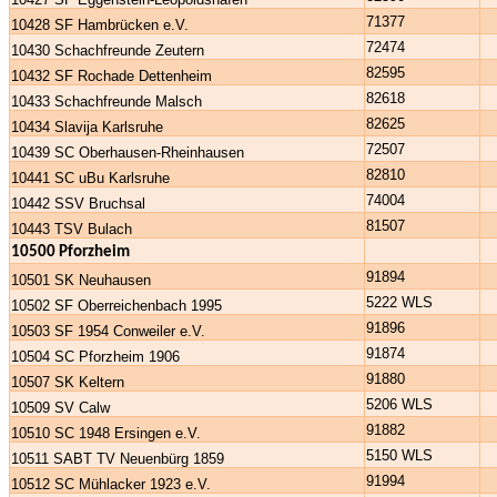
71377
10428 SF Hambrücken e.V.
72474
10430 Schachfreunde Zeutern
82595
10432 SF Rochade Dettenheim
82618
10433 Schachfreunde Malsch
82625
10434 Slavija Karlsruhe
72507
10439 SC Oberhausen-Rheinhausen
82810
10441 SC uBu Karlsruhe
74004
10442 SSV Bruchsal
81507
10443 TSV Bulach
10500 Pforzheim
91894
10501 SK Neuhausen
5222 WLS
10502 SF Oberreichenbach 1995
91896
10503 SF 1954 Conweiler e.V.
91874
10504 SC Pforzheim 1906
91880
10507 SK Keltern
5206 WLS
10509 SV Calw
91882
10510 SC 1948 Ersingen e.V.
5150 WLS
10511 SABT TV Neuenbürg 1859
91994
10512 SC Mühlacker 1923 e.V.