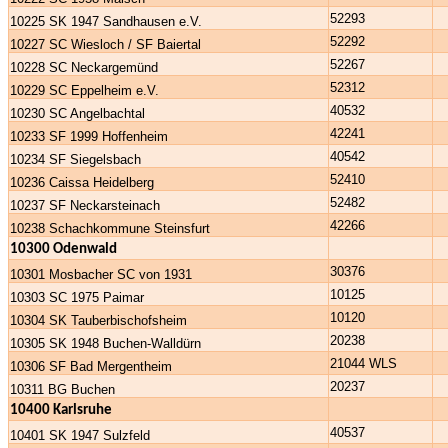
52293
10225 SK 1947 Sandhausen e.V.
52292
10227 SC Wiesloch / SF Baiertal
52267
10228 SC Neckargemünd
52312
10229 SC Eppelheim e.V.
40532
10230 SC Angelbachtal
42241
10233 SF 1999 Hoffenheim
40542
10234 SF Siegelsbach
52410
10236 Caissa Heidelberg
52482
10237 SF Neckarsteinach
42266
10238 Schachkommune Steinsfurt
10300 Odenwald
30376
10301 Mosbacher SC von 1931
10125
10303 SC 1975 Paimar
10120
10304 SK Tauberbischofsheim
20238
10305 SK 1948 Buchen-Walldürn
21044 WLS
10306 SF Bad Mergentheim
20237
10311 BG Buchen
10400 Karlsruhe
40537
10401 SK 1947 Sulzfeld