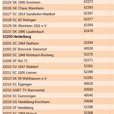
62373
10124 SK 1945 Ilvesheim
62393
10126 SK Chaos Mannheim
62397
10127 SC 1914 Sandhofen-Waldhof
62377
10128 SC 65 Reilingen
62359
10129 SK Weinheim 1911 e.V.
62478
10137 SK 1995 Laudenbach
10200 Heidelberg
52294
10201 SC 1964 Dielheim
40528
10202 SF Botvinnik Steinsfurt
52276
10203 SC 1949 Rohrbach-Boxberg
52271
10206 SF Rot 71
52301
10210 SV 1947 Walldorf
52299
10211 SC 1926 Leimen
52291
10213 SK 69 Mühlhausen e.V.
40529
10214 SC Eppingen
50560
10215 SABT TV Bammental
40545
10216 SC Gemmingen
50648
10219 SG Heidelberg-Kirchheim
52288
10220 SF Heidelberg
52308
10222 SC 1958 Malsch